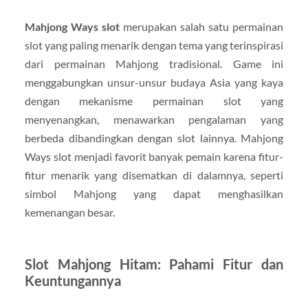
Mahjong
Ways
slot
merupakan
salah
satu
permainan
slot
yang
paling
menarik
dengan
tema
yang
terinspirasi
dari
permainan
Mahjong
tradisional.
Game
ini
menggabungkan
unsur-
unsur
budaya
Asia
yang
kaya
dengan
mekanisme
permainan
slot
yang
menyenangkan,
menawarkan
pengalaman
yang
berbeda
dibandingkan
dengan
slot
lainnya.
Mahjong
Ways
slot
menjadi
favorit
banyak
pemain
karena
fitur-
fitur
menarik
yang
disematkan
di
dalamnya,
seperti
simbol
Mahjong
yang
dapat
menghasilkan
kemenangan
besar.
Slot
Mahjong
Hitam:
Pahami
Fitur
dan
Keuntungannya