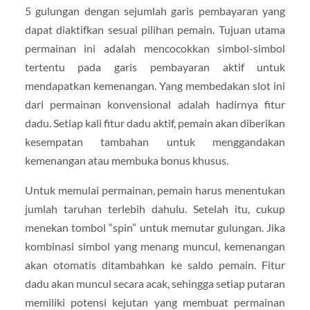
5 gulungan dengan sejumlah garis pembayaran yang
dapat diaktifkan sesuai pilihan pemain. Tujuan utama
permainan ini adalah mencocokkan simbol-simbol
tertentu pada garis pembayaran aktif untuk
mendapatkan kemenangan. Yang membedakan slot ini
dari permainan konvensional adalah hadirnya fitur
dadu. Setiap kali fitur dadu aktif, pemain akan diberikan
kesempatan tambahan untuk menggandakan
kemenangan atau membuka bonus khusus.
Untuk memulai permainan, pemain harus menentukan
jumlah taruhan terlebih dahulu. Setelah itu, cukup
menekan tombol “spin” untuk memutar gulungan. Jika
kombinasi simbol yang menang muncul, kemenangan
akan otomatis ditambahkan ke saldo pemain. Fitur
dadu akan muncul secara acak, sehingga setiap putaran
memiliki potensi kejutan yang membuat permainan