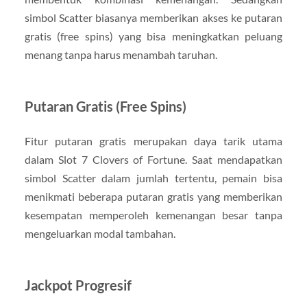
simbol Scatter biasanya memberikan akses ke putaran
gratis (free spins) yang bisa meningkatkan peluang
menang tanpa harus menambah taruhan.
Putaran Gratis (Free Spins)
Fitur putaran gratis merupakan daya tarik utama
dalam Slot 7 Clovers of Fortune. Saat mendapatkan
simbol Scatter dalam jumlah tertentu, pemain bisa
menikmati beberapa putaran gratis yang memberikan
kesempatan memperoleh kemenangan besar tanpa
mengeluarkan modal tambahan.
Jackpot Progresif