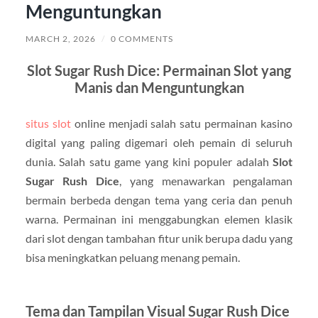
Menguntungkan
MARCH 2, 2026
/
0 COMMENTS
Slot Sugar Rush Dice: Permainan Slot yang
Manis dan Menguntungkan
situs slot
online menjadi salah satu permainan kasino
digital yang paling digemari oleh pemain di seluruh
dunia. Salah satu game yang kini populer adalah
Slot
Sugar Rush Dice
, yang menawarkan pengalaman
bermain berbeda dengan tema yang ceria dan penuh
warna. Permainan ini menggabungkan elemen klasik
dari slot dengan tambahan fitur unik berupa dadu yang
bisa meningkatkan peluang menang pemain.
Tema dan Tampilan Visual Sugar Rush Dice