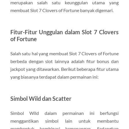
merupakan salah satu keunggulan utama yang
membuat Slot 7 Clovers of Fortune banyak digemari.
Fitur-Fitur Unggulan dalam Slot 7 Clovers
of Fortune
Salah satu hal yang membuat Slot 7 Clovers of Fortune
berbeda dengan slot lainnya adalah fitur bonus dan
jackpot yang ditawarkan. Berikut beberapa fitur utama
yang biasanya terdapat dalam permainan ini:
Simbol Wild dan Scatter
Simbol Wild dalam permainan ini berfungsi
menggantikan simbol lain untuk membantu
membentuk kombinasi kemenangan. Sedangkan