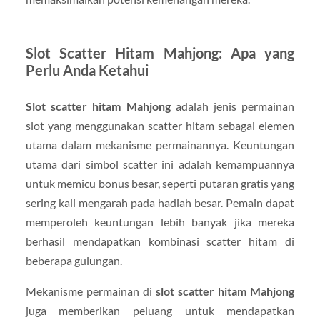
Slot
Scatter
Hitam
Mahjong:
Apa
yang
Perlu
Anda
Ketahui
Slot
scatter
hitam
Mahjong
adalah
jenis
permainan
slot
yang
menggunakan
scatter
hitam
sebagai
elemen
utama
dalam
mekanisme
permainannya.
Keuntungan
utama
dari
simbol
scatter
ini
adalah
kemampuannya
untuk
memicu
bonus
besar,
seperti
putaran
gratis
yang
sering
kali
mengarah
pada
hadiah
besar.
Pemain
dapat
memperoleh
keuntungan
lebih
banyak
jika
mereka
berhasil
mendapatkan
kombinasi
scatter
hitam
di
beberapa
gulungan.
Mekanisme
permainan
di
slot
scatter
hitam
Mahjong
juga
memberikan
peluang
untuk
mendapatkan