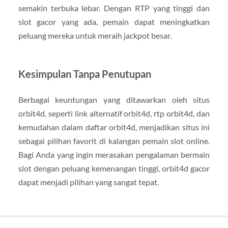
semakin terbuka lebar. Dengan RTP yang tinggi dan
slot gacor yang ada, pemain dapat meningkatkan
peluang mereka untuk meraih jackpot besar.
Kesimpulan Tanpa Penutupan
Berbagai keuntungan yang ditawarkan oleh situs
orbit4d, seperti link alternatif orbit4d, rtp orbit4d, dan
kemudahan dalam daftar orbit4d, menjadikan situs ini
sebagai pilihan favorit di kalangan pemain slot online.
Bagi Anda yang ingin merasakan pengalaman bermain
slot dengan peluang kemenangan tinggi, orbit4d gacor
dapat menjadi pilihan yang sangat tepat.