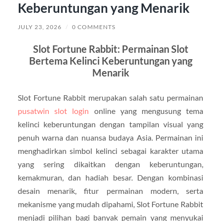
Keberuntungan yang Menarik
JULY 23, 2026
/
0 COMMENTS
Slot Fortune Rabbit: Permainan Slot
Bertema Kelinci Keberuntungan yang
Menarik
Slot Fortune Rabbit merupakan salah satu permainan
pusatwin slot login
online yang mengusung tema
kelinci keberuntungan dengan tampilan visual yang
penuh warna dan nuansa budaya Asia. Permainan ini
menghadirkan simbol kelinci sebagai karakter utama
yang sering dikaitkan dengan keberuntungan,
kemakmuran, dan hadiah besar. Dengan kombinasi
desain menarik, fitur permainan modern, serta
mekanisme yang mudah dipahami, Slot Fortune Rabbit
menjadi pilihan bagi banyak pemain yang menyukai