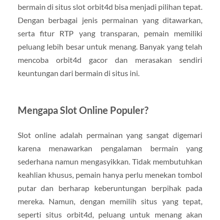
bermain di situs slot orbit4d bisa menjadi pilihan tepat.
Dengan berbagai jenis permainan yang ditawarkan,
serta fitur RTP yang transparan, pemain memiliki
peluang lebih besar untuk menang. Banyak yang telah
mencoba orbit4d gacor dan merasakan sendiri
keuntungan dari bermain di situs ini.
Mengapa Slot Online Populer?
Slot online adalah permainan yang sangat digemari
karena menawarkan pengalaman bermain yang
sederhana namun mengasyikkan. Tidak membutuhkan
keahlian khusus, pemain hanya perlu menekan tombol
putar dan berharap keberuntungan berpihak pada
mereka. Namun, dengan memilih situs yang tepat,
seperti situs orbit4d, peluang untuk menang akan