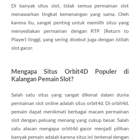
Di banyak situs slot, tidak semua permainan slot
menawarkan tingkat kemenangan yang sama. Oleh
karena itu, sangat penting untuk memilih situs yang
menyediakan permainan dengan RTP (Return to
Player) tinggi, yang sering disebut juga dengan istilah
slot gacor.
Mengapa Situs Orbit4D Populer di
Kalangan Pemain Slot?
Salah satu situs yang sangat dikenal dalam dunia
permainan slot online adalah situs orbit4d. Di orbit4d,
pemain dapat menikmati berbagai macam permainan
slot dengan peluang menang yang cukup besar. Salah
satu alasan mengapa orbit4d gacor menjadi pilihan
banyak pemain adalah karena situs ini terkenal dengan