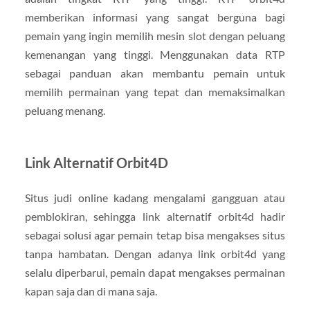
memberikan informasi yang sangat berguna bagi
pemain yang ingin memilih mesin slot dengan peluang
kemenangan yang tinggi. Menggunakan data RTP
sebagai panduan akan membantu pemain untuk
memilih permainan yang tepat dan memaksimalkan
peluang menang.
Link Alternatif Orbit4D
Situs judi online kadang mengalami gangguan atau
pemblokiran, sehingga link alternatif orbit4d hadir
sebagai solusi agar pemain tetap bisa mengakses situs
tanpa hambatan. Dengan adanya link orbit4d yang
selalu diperbarui, pemain dapat mengakses permainan
kapan saja dan di mana saja.