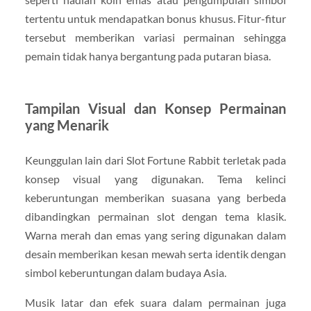
tertentu untuk mendapatkan bonus khusus. Fitur-fitur
tersebut memberikan variasi permainan sehingga
pemain tidak hanya bergantung pada putaran biasa.
Tampilan Visual dan Konsep Permainan
yang Menarik
Keunggulan lain dari Slot Fortune Rabbit terletak pada
konsep visual yang digunakan. Tema kelinci
keberuntungan memberikan suasana yang berbeda
dibandingkan permainan slot dengan tema klasik.
Warna merah dan emas yang sering digunakan dalam
desain memberikan kesan mewah serta identik dengan
simbol keberuntungan dalam budaya Asia.
Musik latar dan efek suara dalam permainan juga