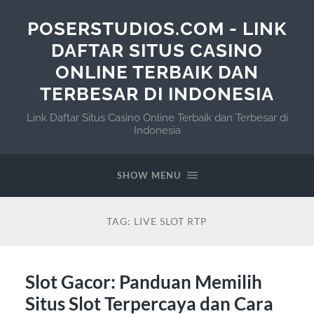
POSERSTUDIOS.COM - LINK
DAFTAR SITUS CASINO
ONLINE TERBAIK DAN
TERBESAR DI INDONESIA
Link Daftar Situs Casino Online Terbaik dan Terbesar di
Indonesia
SHOW MENU
TAG:
LIVE SLOT RTP
Slot Gacor: Panduan Memilih
Situs Slot Terpercaya dan Cara