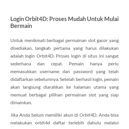
Login Orbit4D: Proses Mudah Untuk Mulai
Bermain
Untuk menikmati berbagai permainan slot gacor yang
disediakan, langkah pertama yang harus dilakukan
adalah login Orbit4D. Proses login di situs ini sangat
sederhana dan cepat. Pemain hanya perlu
memasukkan username dan password yang telah
didaftarkan sebelumnya. Setelah berhasil login, pemain
akan langsung diarahkan ke halaman utama yang
memuat berbagai pilihan permainan slot yang siap
dimainkan.
Jika Anda belum memiliki akun di Orbit4D, Anda bisa
melakukan orbit4d daftar terlebih dahulu melalui