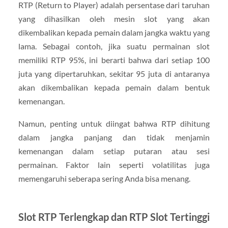
RTP (Return to Player) adalah persentase dari taruhan
yang dihasilkan oleh mesin slot yang akan
dikembalikan kepada pemain dalam jangka waktu yang
lama. Sebagai contoh, jika suatu permainan slot
memiliki RTP 95%, ini berarti bahwa dari setiap 100
juta yang dipertaruhkan, sekitar 95 juta di antaranya
akan dikembalikan kepada pemain dalam bentuk
kemenangan.
Namun, penting untuk diingat bahwa RTP dihitung
dalam jangka panjang dan tidak menjamin
kemenangan dalam setiap putaran atau sesi
permainan. Faktor lain seperti volatilitas juga
memengaruhi seberapa sering Anda bisa menang.
Slot RTP Terlengkap dan RTP Slot Tertinggi