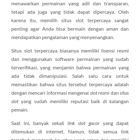
menawarkan permainan yang adil dan transparan,
tetapi ada juga yang tidak dapat dipercaya. Oleh
karena itu, memilih situs slot terpercaya sangat
penting agar Anda bisa bermain dengan aman dan
mendapatkan pengalaman yang menyenangkan.
Situs slot terpercaya biasanya memiliki lisensi resmi
dan menggunakan software permainan yang sudah
terverifikasi, yang menjamin bahwa permainan yang
ada tidak dimanipulasi. Salah satu cara untuk
memastikan bahwa situs tersebut terpercaya adalah
dengan mencari informasi mengenai
slot resmi
dan
situs
slot
yang sudah memiliki reputasi baik di kalangan
pemain.
Saat ini, banyak sekali
link slot gacor
yang dapat
ditemukan di internet. Namun, tidak semua link
tersebut mengarah ke situs yang aman dan memiliki