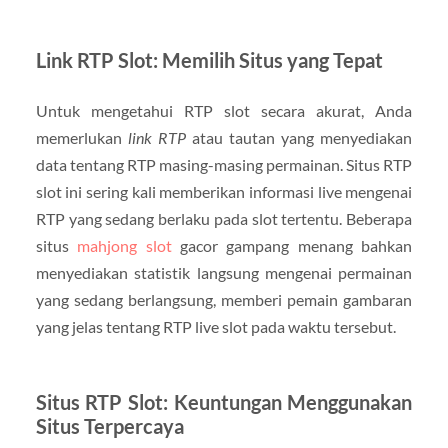
Link RTP Slot: Memilih Situs yang Tepat
Untuk mengetahui RTP slot secara akurat, Anda
memerlukan
link RTP
atau tautan yang menyediakan
data tentang RTP masing-masing permainan. Situs RTP
slot ini sering kali memberikan informasi live mengenai
RTP yang sedang berlaku pada slot tertentu. Beberapa
situs
mahjong slot
gacor gampang menang bahkan
menyediakan statistik langsung mengenai permainan
yang sedang berlangsung, memberi pemain gambaran
yang jelas tentang RTP live slot pada waktu tersebut.
Situs RTP Slot: Keuntungan Menggunakan
Situs Terpercaya