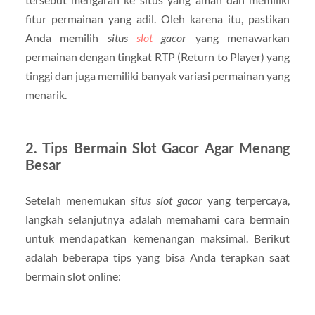
fitur permainan yang adil. Oleh karena itu, pastikan
Anda memilih
situs
slot
gacor
yang menawarkan
permainan dengan tingkat RTP (Return to Player) yang
tinggi dan juga memiliki banyak variasi permainan yang
menarik.
2. Tips Bermain Slot Gacor Agar Menang
Besar
Setelah menemukan
situs slot gacor
yang terpercaya,
langkah selanjutnya adalah memahami cara bermain
untuk mendapatkan kemenangan maksimal. Berikut
adalah beberapa tips yang bisa Anda terapkan saat
bermain slot online: