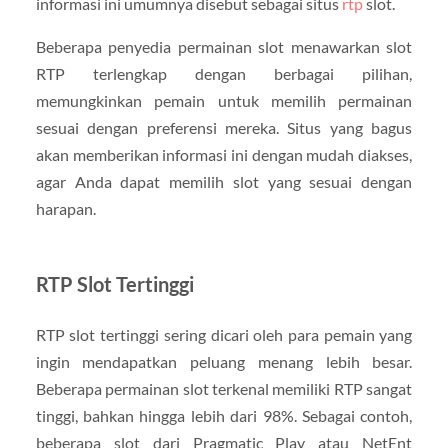
informasi ini umumnya disebut sebagai situs
rtp
slot.
Beberapa penyedia permainan slot menawarkan slot
RTP terlengkap dengan berbagai pilihan,
memungkinkan pemain untuk memilih permainan
sesuai dengan preferensi mereka. Situs yang bagus
akan memberikan informasi ini dengan mudah diakses,
agar Anda dapat memilih slot yang sesuai dengan
harapan.
RTP Slot Tertinggi
RTP slot tertinggi sering dicari oleh para pemain yang
ingin mendapatkan peluang menang lebih besar.
Beberapa permainan slot terkenal memiliki RTP sangat
tinggi, bahkan hingga lebih dari 98%. Sebagai contoh,
beberapa slot dari Pragmatic Play atau NetEnt