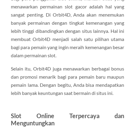
menawarkan permainan slot gacor adalah hal yang
sangat penting. Di Orbit4D, Anda akan menemukan
banyak permainan dengan tingkat kemenangan yang
lebih tinggi dibandingkan dengan situs lainnya. Hal ini
membuat Orbit4D menjadi salah satu pilihan utama
bagi para pemain yang ingin meraih kemenangan besar
dalam permainan slot.
Selain itu, Orbit4D juga menawarkan berbagai bonus
dan promosi menarik bagi para pemain baru maupun
pemain lama. Dengan begitu, Anda bisa mendapatkan
lebih banyak keuntungan saat bermain di situs ini.
Slot Online Terpercaya dan
Menguntungkan