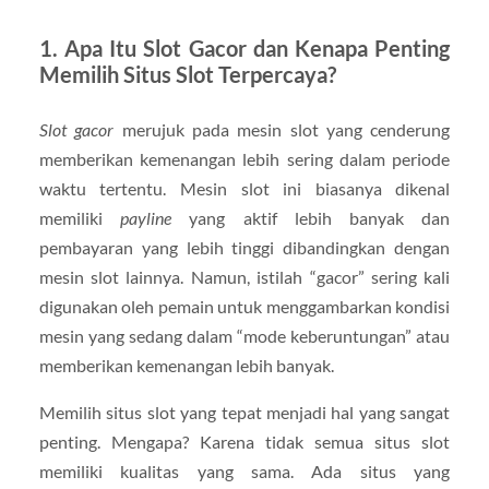
1. Apa Itu Slot Gacor dan Kenapa Penting
Memilih Situs Slot Terpercaya?
Slot gacor
merujuk pada mesin slot yang cenderung
memberikan kemenangan lebih sering dalam periode
waktu tertentu. Mesin slot ini biasanya dikenal
memiliki
payline
yang aktif lebih banyak dan
pembayaran yang lebih tinggi dibandingkan dengan
mesin slot lainnya. Namun, istilah “gacor” sering kali
digunakan oleh pemain untuk menggambarkan kondisi
mesin yang sedang dalam “mode keberuntungan” atau
memberikan kemenangan lebih banyak.
Memilih situs slot yang tepat menjadi hal yang sangat
penting. Mengapa? Karena tidak semua situs slot
memiliki kualitas yang sama. Ada situs yang