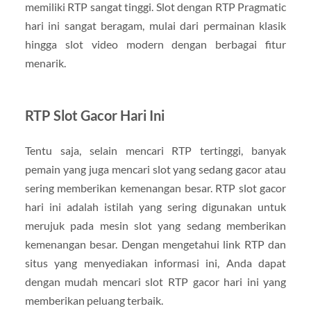
memiliki RTP sangat tinggi. Slot dengan RTP Pragmatic
hari ini sangat beragam, mulai dari permainan klasik
hingga slot video modern dengan berbagai fitur
menarik.
RTP Slot Gacor Hari Ini
Tentu saja, selain mencari RTP tertinggi, banyak
pemain yang juga mencari slot yang sedang gacor atau
sering memberikan kemenangan besar. RTP slot gacor
hari ini adalah istilah yang sering digunakan untuk
merujuk pada mesin slot yang sedang memberikan
kemenangan besar. Dengan mengetahui link RTP dan
situs yang menyediakan informasi ini, Anda dapat
dengan mudah mencari slot RTP gacor hari ini yang
memberikan peluang terbaik.