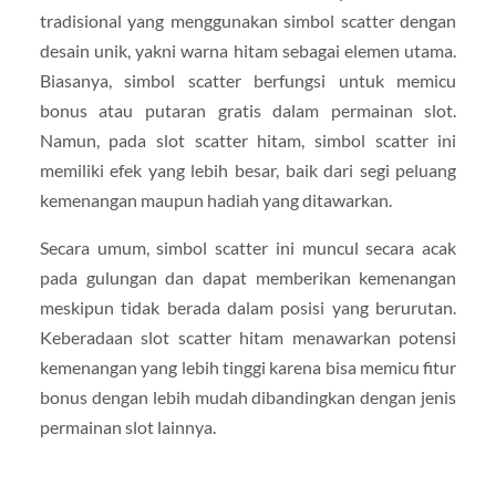
tradisional
yang
menggunakan
simbol
scatter
dengan
desain
unik,
yakni
warna
hitam
sebagai
elemen
utama.
Biasanya,
simbol
scatter
berfungsi
untuk
memicu
bonus
atau
putaran
gratis
dalam
permainan
slot.
Namun,
pada
slot
scatter
hitam,
simbol
scatter
ini
memiliki
efek
yang
lebih
besar,
baik
dari
segi
peluang
kemenangan
maupun
hadiah
yang
ditawarkan.
Secara
umum,
simbol
scatter
ini
muncul
secara
acak
pada
gulungan
dan
dapat
memberikan
kemenangan
meskipun
tidak
berada
dalam
posisi
yang
berurutan.
Keberadaan
slot
scatter
hitam
menawarkan
potensi
kemenangan
yang
lebih
tinggi
karena
bisa
memicu
fitur
bonus
dengan
lebih
mudah
dibandingkan
dengan
jenis
permainan
slot
lainnya.