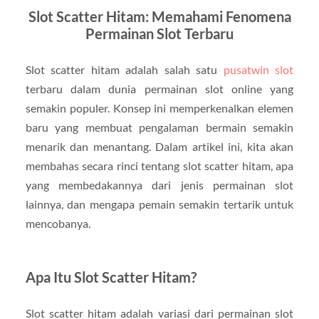
Slot
Scatter
Hitam:
Memahami
Fenomena
Permainan
Slot
Terbaru
Slot
scatter
hitam
adalah
salah
satu
pusatwin slot
terbaru
dalam
dunia
permainan
slot
online
yang
semakin
populer.
Konsep
ini
memperkenalkan
elemen
baru
yang
membuat
pengalaman
bermain
semakin
menarik
dan
menantang.
Dalam
artikel
ini,
kita
akan
membahas
secara
rinci
tentang
slot
scatter
hitam,
apa
yang
membedakannya
dari
jenis
permainan
slot
lainnya,
dan
mengapa
pemain
semakin
tertarik
untuk
mencobanya.
Apa
Itu
Slot
Scatter
Hitam?
Slot
scatter
hitam
adalah
variasi
dari
permainan
slot