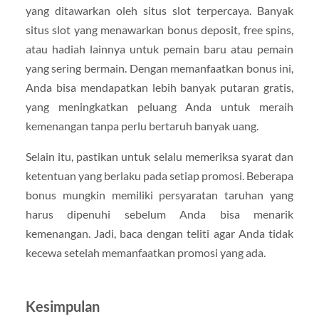
yang ditawarkan oleh situs slot terpercaya. Banyak
situs slot yang menawarkan bonus deposit, free spins,
atau hadiah lainnya untuk pemain baru atau pemain
yang sering bermain. Dengan memanfaatkan bonus ini,
Anda bisa mendapatkan lebih banyak putaran gratis,
yang meningkatkan peluang Anda untuk meraih
kemenangan tanpa perlu bertaruh banyak uang.
Selain itu, pastikan untuk selalu memeriksa syarat dan
ketentuan yang berlaku pada setiap promosi. Beberapa
bonus mungkin memiliki persyaratan taruhan yang
harus dipenuhi sebelum Anda bisa menarik
kemenangan. Jadi, baca dengan teliti agar Anda tidak
kecewa setelah memanfaatkan promosi yang ada.
Kesimpulan