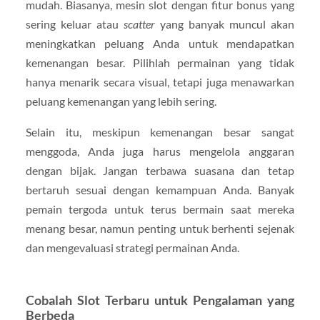
mudah. Biasanya, mesin slot dengan fitur bonus yang
sering keluar atau
scatter
yang banyak muncul akan
meningkatkan peluang Anda untuk mendapatkan
kemenangan besar. Pilihlah permainan yang tidak
hanya menarik secara visual, tetapi juga menawarkan
peluang kemenangan yang lebih sering.
Selain itu, meskipun kemenangan besar sangat
menggoda, Anda juga harus mengelola anggaran
dengan bijak. Jangan terbawa suasana dan tetap
bertaruh sesuai dengan kemampuan Anda. Banyak
pemain tergoda untuk terus bermain saat mereka
menang besar, namun penting untuk berhenti sejenak
dan mengevaluasi strategi permainan Anda.
Cobalah Slot Terbaru untuk Pengalaman yang
Berbeda