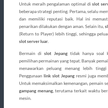
Untuk meraih pengalaman optimal di
slot se
beberapa strategi penting. Pertama, selalu mem
dan memiliki reputasi baik. Hal ini memast
penarikan dilakukan dengan aman. Selain itu,
s
(Return to Player) lebih tinggi, sehingga pel
slot server luar
.
Bermain di
slot Jepang
tidak hanya soal k
pemilihan permainan yang tepat. Banyak pema
menawarkan peluang menang lebih tinggi
Penggunaan
link slot Jepang
resmi juga memba
Untuk memaksimalkan kemenangan, pemain ser
gampang menang
, terutama terkait waktu be
mesin.