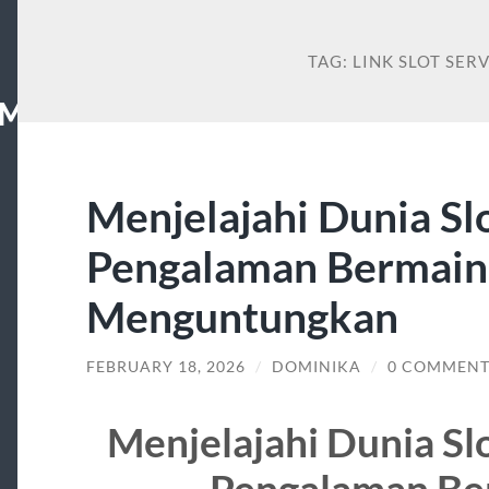
TAG:
LINK SLOT SER
OM
Menjelajahi Dunia Sl
Pengalaman Bermain
Menguntungkan
FEBRUARY 18, 2026
/
DOMINIKA
/
0 COMMENT
Menjelajahi Dunia Sl
Pengalaman Be