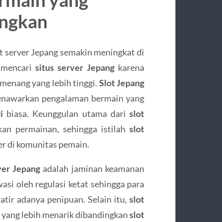
ngkan
ot server Jepang semakin meningkat di
n mencari
situs server Jepang
karena
 menang yang lebih tinggi.
Slot Jepang
menawarkan pengalaman bermain yang
i
biasa. Keunggulan utama dari
slot
n permainan, sehingga istilah
slot
r di komunitas pemain.
ver Jepang
adalah jaminan keamanan
asi oleh regulasi ketat sehingga para
tir adanya penipuan. Selain itu,
slot
 yang lebih menarik dibandingkan
slot