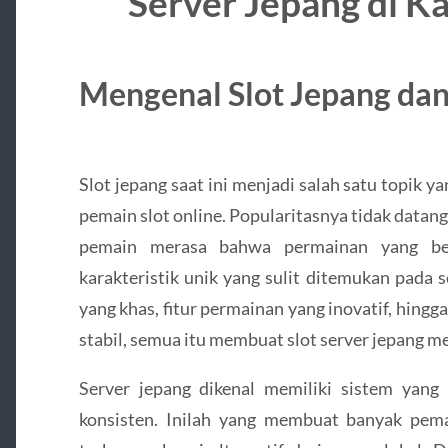
Server Jepang di K
Mengenal Slot Jepang dan
Slot jepang saat ini menjadi salah satu topik ya
pemain slot online. Popularitasnya tidak datan
pemain merasa bahwa permainan yang bera
karakteristik unik yang sulit ditemukan pada s
yang khas, fitur permainan yang inovatif, hing
stabil, semua itu membuat slot server jepang mem
Server jepang dikenal memiliki sistem yang
konsisten. Inilah yang membuat banyak pem