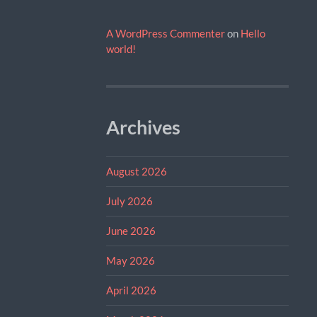
A WordPress Commenter
on
Hello
world!
Archives
August 2026
July 2026
June 2026
May 2026
April 2026