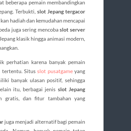
t beberapa pemain membandingkan
epang. Terbukti,
slot Jepang tergacor
rikan hadiah dan kemudahan mencapai
beda juga sering mencoba
slot server
 Jepang klasik hingga animasi modern,
nangkan.
k perhatian karena banyak pemain
tertentu. Situs
slot pusatgame
yang
iki banyak ulasan positif, sehingga
lain itu, berbagai jenis
slot Jepang
 gratis, dan fitur tambahan yang
ar
juga menjadi alternatif bagi pemain
beda. Namun, banyak pemain tetap