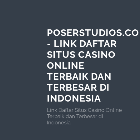
POSERSTUDIOS.C
- LINK DAFTAR
SITUS CASINO
ONLINE
TERBAIK DAN
TERBESAR DI
INDONESIA
Link Daftar Situs Casino Online
Terbaik dan Terbesar di
Indonesia