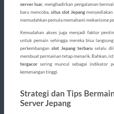
server luar
, menghadirkan pengalaman bermain
baru mencoba,
situs slot Jepang
menyediakan b
memudahkan pemula memahami mekanisme pe
Kemudahan akses juga menjadi faktor penti
untuk pemain sehingga mereka bisa langsung 
perkembangan
slot Jepang terbaru
selalu dii
membuat permainan tetap menarik. Bahkan, ist
tergacor
sering muncul sebagai indikator 
kemenangan tinggi.
Strategi dan Tips Bermain
Server Jepang