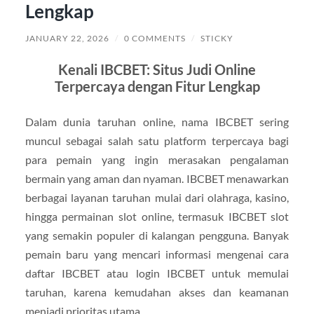
Lengkap
JANUARY 22, 2026
/
0 COMMENTS
/
STICKY
Kenali IBCBET: Situs Judi Online
Terpercaya dengan Fitur Lengkap
Dalam dunia taruhan online, nama IBCBET sering
muncul sebagai salah satu platform terpercaya bagi
para pemain yang ingin merasakan pengalaman
bermain yang aman dan nyaman. IBCBET menawarkan
berbagai layanan taruhan mulai dari olahraga, kasino,
hingga permainan slot online, termasuk IBCBET slot
yang semakin populer di kalangan pengguna. Banyak
pemain baru yang mencari informasi mengenai cara
daftar IBCBET atau login IBCBET untuk memulai
taruhan, karena kemudahan akses dan keamanan
menjadi prioritas utama.