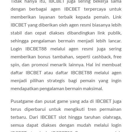
Tidak hanya itu, IBCBET juga sering bekerja sama
dengan berbagai agen IBCBET terpercaya untuk
memberikan layanan terbaik kepada pemain. Link
IBCBET yang diberikan oleh agen resmi biasanya lebih
stabil dan cepat diakses dibandingkan link publik,
sehingga pengalaman bermain menjadi lebih lancar.
Login IBCBET88 melalui agen resmi juga sering
memberikan bonus tambahan, seperti cashback, free
spin, dan promosi menarik lainnya. Hal ini membuat
daftar IBCBET atau daftar IBCBET88 melalui agen
menjadi pilihan strategis bagi pemain yang ingin
mendapatkan pengalaman bermain maksimal.
Pusatgame dan pusat game yang ada di IBCBET juga
terus diperbarui untuk mengikuti tren permainan
terbaru. Dari IBCBET slot hingga taruhan olahraga,
semua dapat diakses dengan mudah melalui login