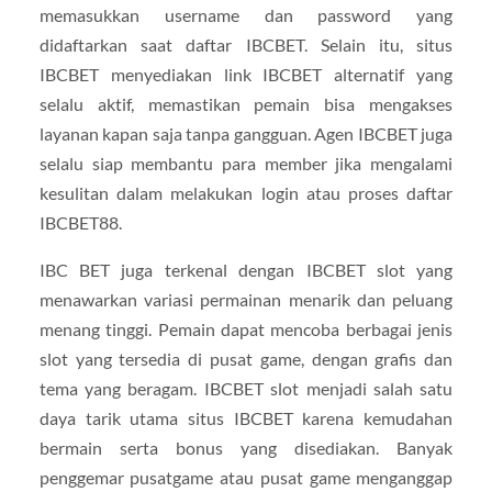
memasukkan username dan password yang
didaftarkan saat daftar IBCBET. Selain itu, situs
IBCBET menyediakan link IBCBET alternatif yang
selalu aktif, memastikan pemain bisa mengakses
layanan kapan saja tanpa gangguan. Agen IBCBET juga
selalu siap membantu para member jika mengalami
kesulitan dalam melakukan login atau proses daftar
IBCBET88.
IBC BET juga terkenal dengan IBCBET slot yang
menawarkan variasi permainan menarik dan peluang
menang tinggi. Pemain dapat mencoba berbagai jenis
slot yang tersedia di pusat game, dengan grafis dan
tema yang beragam. IBCBET slot menjadi salah satu
daya tarik utama situs IBCBET karena kemudahan
bermain serta bonus yang disediakan. Banyak
penggemar pusatgame atau pusat game menganggap