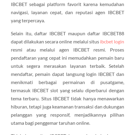
IBCBET sebagai platform favorit karena kemudahan
navigasi, layanan cepat, dan reputasi agen IBCBET
yang terpercaya.
Selain itu, daftar IBCBET maupun daftar IBCBET88
dapat dilakukan secara online melalui situs
ibcbet login
resmi atau melalui agen IBCBET resmi. Proses
pendaftaran yang cepat ini memudahkan pemain baru
untuk segera merasakan layanan terbaik. Setelah
mendaftar, pemain dapat langsung login IBCBET dan
menikmati berbagai permainan di pusatgame,
termasuk IBCBET slot yang selalu diperbarui dengan
tema terbaru. Situs IBCBET tidak hanya menawarkan
hiburan, tetapi juga keamanan transaksi dan dukungan
pelanggan yang responsif, menjadikannya pilihan
utama bagi penggemar taruhan online.