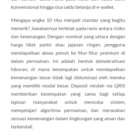
konvensional hingga sisa saldo belanja di e-wallet.
Mengapa angka 10 ribu menjadi standar yang begitu
menarik? Jawabannya terletak pada rasio antara risiko
dan kesenangan. Dengan nominal yang setara dengan
harga tiket parkir atau jajanan ringan, pengguna
mendapatkan akses penuh ke fitur-fitur premium di
dalam permainan. Ini adalah bentuk demokratisasi
hiburan, di mana kesempatan untuk mendapatkan
kemenangan besar tidak lagi didominasi oleh mereka
yang memiliki modal besar. Deposit rendah via QRIS
memberikan kesempatan yang sama bagi setiap
lapisan masyarakat untuk mencoba sistem,
mempelajari algoritma permainan, dan merasakan
sensasi kemenangan dalam lingkungan yang aman dan
terkendali.