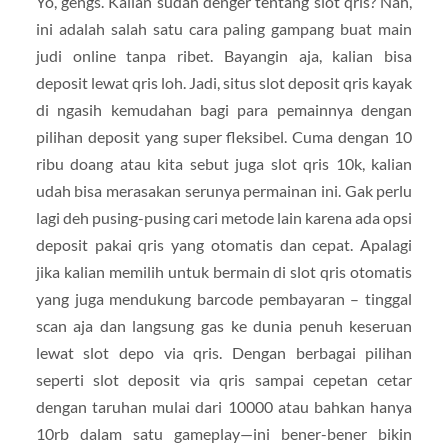
Yo, gengs. Kalian sudah denger tentang slot qris? Nah,
ini adalah salah satu cara paling gampang buat main
judi online tanpa ribet. Bayangin aja, kalian bisa
deposit lewat qris loh. Jadi, situs slot deposit qris kayak
di ngasih kemudahan bagi para pemainnya dengan
pilihan deposit yang super fleksibel. Cuma dengan 10
ribu doang atau kita sebut juga slot qris 10k, kalian
udah bisa merasakan serunya permainan ini. Gak perlu
lagi deh pusing-pusing cari metode lain karena ada opsi
deposit pakai qris yang otomatis dan cepat. Apalagi
jika kalian memilih untuk bermain di slot qris otomatis
yang juga mendukung barcode pembayaran – tinggal
scan aja dan langsung gas ke dunia penuh keseruan
lewat slot depo via qris. Dengan berbagai pilihan
seperti slot deposit via qris sampai cepetan cetar
dengan taruhan mulai dari 10000 atau bahkan hanya
10rb dalam satu gameplay—ini bener-bener bikin