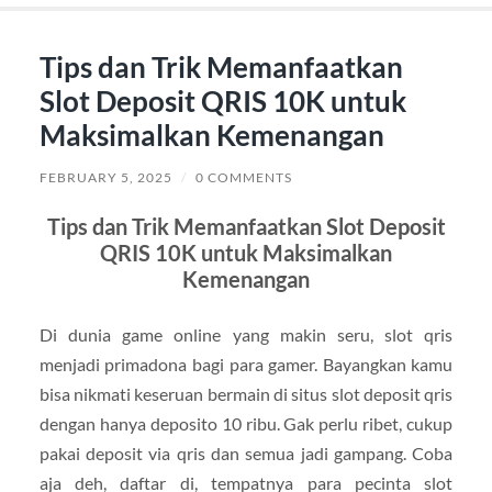
Tips dan Trik Memanfaatkan
Slot Deposit QRIS 10K untuk
Maksimalkan Kemenangan
FEBRUARY 5, 2025
/
0 COMMENTS
Tips dan Trik Memanfaatkan Slot Deposit
QRIS 10K untuk Maksimalkan
Kemenangan
Di dunia game online yang makin seru, slot qris
menjadi primadona bagi para gamer. Bayangkan kamu
bisa nikmati keseruan bermain di situs slot deposit qris
dengan hanya deposito 10 ribu. Gak perlu ribet, cukup
pakai deposit via qris dan semua jadi gampang. Coba
aja deh, daftar di, tempatnya para pecinta slot