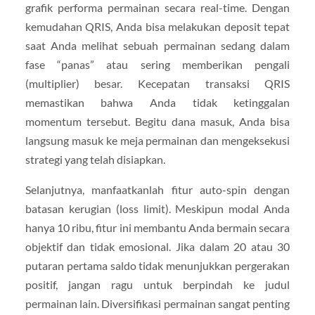
grafik performa permainan secara real-time. Dengan
kemudahan QRIS, Anda bisa melakukan deposit tepat
saat Anda melihat sebuah permainan sedang dalam
fase “panas” atau sering memberikan pengali
(multiplier) besar. Kecepatan transaksi QRIS
memastikan bahwa Anda tidak ketinggalan
momentum tersebut. Begitu dana masuk, Anda bisa
langsung masuk ke meja permainan dan mengeksekusi
strategi yang telah disiapkan.
Selanjutnya, manfaatkanlah fitur auto-spin dengan
batasan kerugian (loss limit). Meskipun modal Anda
hanya 10 ribu, fitur ini membantu Anda bermain secara
objektif dan tidak emosional. Jika dalam 20 atau 30
putaran pertama saldo tidak menunjukkan pergerakan
positif, jangan ragu untuk berpindah ke judul
permainan lain. Diversifikasi permainan sangat penting