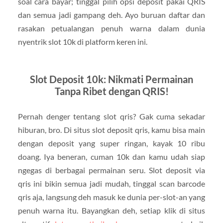
soal cara bayar; tinggal pilih opsi deposit pakai QRIS
dan semua jadi gampang deh. Ayo buruan daftar dan
rasakan petualangan penuh warna dalam dunia
nyentrik slot 10k di platform keren ini.
Slot Deposit 10k: Nikmati Permainan
Tanpa Ribet dengan QRIS!
Pernah denger tentang slot qris? Gak cuma sekadar
hiburan, bro. Di situs slot deposit qris, kamu bisa main
dengan deposit yang super ringan, kayak 10 ribu
doang. Iya beneran, cuman 10k dan kamu udah siap
ngegas di berbagai permainan seru. Slot deposit via
qris ini bikin semua jadi mudah, tinggal scan barcode
qris aja, langsung deh masuk ke dunia per-slot-an yang
penuh warna itu. Bayangkan deh, setiap klik di situs