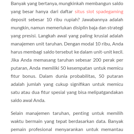
Banyak yang bertanya, mungkinkah membangun saldo
yang besar hanya dari daftar
situs slot spadegaming
deposit sebesar 10 ribu rupiah? Jawabannya adalah
mungkin, namun memerlukan disiplin baja dan strategi
yang presisi. Langkah awal yang paling krusial adalah
manajemen unit taruhan. Dengan modal 10 ribu, Anda
harus membagi saldo tersebut ke dalam unit-unit kecil.
Jika Anda memasang taruhan sebesar 200 perak per
putaran, Anda memiliki 50 kesempatan untuk memicu
fitur bonus. Dalam dunia probabilitas, 50 putaran
adalah jumlah yang cukup signifikan untuk memicu
satu atau dua fitur spesial yang bisa melipatgandakan
saldo awal Anda.
Selain manajemen taruhan, penting untuk memilih
waktu bermain yang tepat berdasarkan data. Banyak
pemain profesional menyarankan untuk memantau