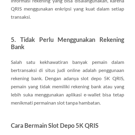
informasi rekening yang bisa disalahgunakan, karena
QRIS menggunakan enkripsi yang kuat dalam setiap
transaksi.
5.
Tidak Perlu Menggunakan Rekening
Bank
Salah satu kekhawatiran banyak pemain dalam
bertransaksi di situs judi online adalah penggunaan
rekening bank. Dengan adanya slot depo 5K QRIS,
pemain yang tidak memiliki rekening bank atau yang
lebih suka menggunakan aplikasi e-wallet bisa tetap
menikmati permainan slot tanpa hambatan.
Cara Bermain Slot Depo 5K QRIS