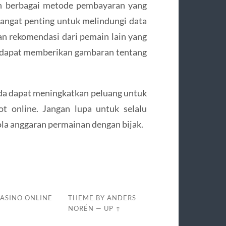
kan berbagai metode pembayaran yang
ngat penting untuk melindungi data
dan rekomendasi dari pemain lain yang
n dapat memberikan gambaran tentang
nda dapat meningkatkan peluang untuk
t online. Jangan lupa untuk selalu
la anggaran permainan dengan bijak.
CASINO ONLINE
THEME BY
ANDERS
NORÉN
—
UP ↑