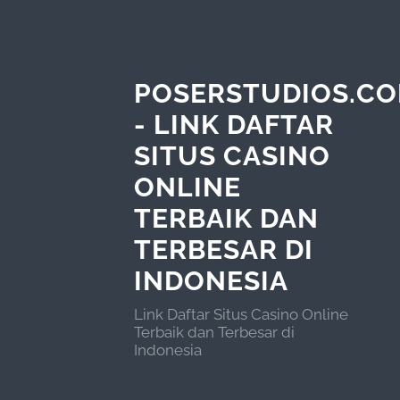
POSERSTUDIOS.C
- LINK DAFTAR
SITUS CASINO
ONLINE
TERBAIK DAN
TERBESAR DI
INDONESIA
Link Daftar Situs Casino Online
Terbaik dan Terbesar di
Indonesia