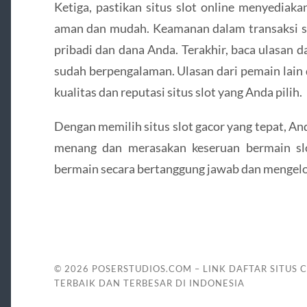
Ketiga, pastikan situs slot online menyedia
aman dan mudah. Keamanan dalam transaksi sa
pribadi dan dana Anda. Terakhir, baca ulasan 
sudah berpengalaman. Ulasan dari pemain lai
kualitas dan reputasi situs slot yang Anda pilih.
Dengan memilih situs slot gacor yang tepat, A
menang dan merasakan keseruan bermain slo
bermain secara bertanggung jawab dan mengelo
© 2026
POSERSTUDIOS.COM – LINK DAFTAR SITUS 
TERBAIK DAN TERBESAR DI INDONESIA