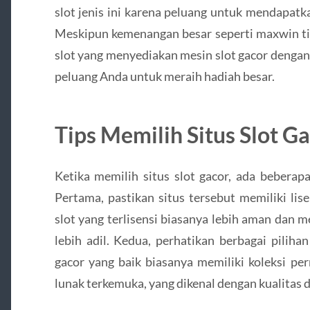
slot jenis ini karena peluang untuk mendapatk
Meskipun kemenangan besar seperti maxwin tid
slot yang menyediakan mesin slot gacor denga
peluang Anda untuk meraih hadiah besar.
Tips Memilih Situs Slot G
Ketika memilih situs slot gacor, ada beberap
Pertama, pastikan situs tersebut memiliki lis
slot yang terlisensi biasanya lebih aman dan
lebih adil. Kedua, perhatikan berbagai piliha
gacor yang baik biasanya memiliki koleksi pe
lunak terkemuka, yang dikenal dengan kualitas d