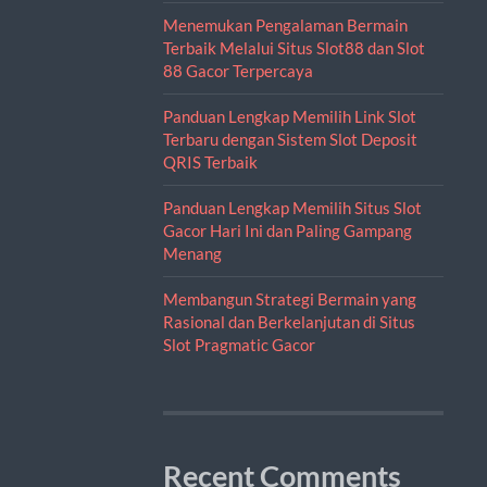
Menemukan Pengalaman Bermain
Terbaik Melalui Situs Slot88 dan Slot
88 Gacor Terpercaya
Panduan Lengkap Memilih Link Slot
Terbaru dengan Sistem Slot Deposit
QRIS Terbaik
Panduan Lengkap Memilih Situs Slot
Gacor Hari Ini dan Paling Gampang
Menang
Membangun Strategi Bermain yang
Rasional dan Berkelanjutan di Situs
Slot Pragmatic Gacor
Recent Comments