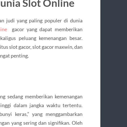
unia Slot Online
an judi yang paling populer di dunia
line
gacor yang dapat memberikan
aligus peluang kemenangan besar.
tus slot gacor, slot gacor maxwin, dan
ngat penting.
ng sedang memberikan kemenangan
inggi dalam jangka waktu tertentu.
rbunyi keras,” yang menggambarkan
an yang sering dan signifikan. Oleh