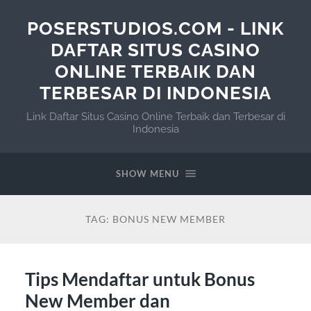
POSERSTUDIOS.COM - LINK
DAFTAR SITUS CASINO
ONLINE TERBAIK DAN
TERBESAR DI INDONESIA
Link Daftar Situs Casino Online Terbaik dan Terbesar di
Indonesia
SHOW MENU
TAG:
BONUS NEW MEMBER
Tips Mendaftar untuk Bonus
New Member dan