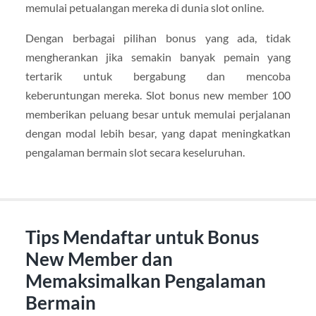
memulai petualangan mereka di dunia slot online.
Dengan berbagai pilihan bonus yang ada, tidak
mengherankan jika semakin banyak pemain yang
tertarik untuk bergabung dan mencoba
keberuntungan mereka. Slot bonus new member 100
memberikan peluang besar untuk memulai perjalanan
dengan modal lebih besar, yang dapat meningkatkan
pengalaman bermain slot secara keseluruhan.
Tips Mendaftar untuk Bonus
New Member dan
Memaksimalkan Pengalaman
Bermain