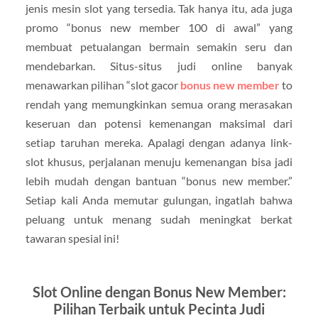
jenis mesin slot yang tersedia. Tak hanya itu, ada juga
promo “bonus new member 100 di awal” yang
membuat petualangan bermain semakin seru dan
mendebarkan. Situs-situs judi online banyak
menawarkan pilihan “slot gacor
bonus new member
to
rendah yang memungkinkan semua orang merasakan
keseruan dan potensi kemenangan maksimal dari
setiap taruhan mereka. Apalagi dengan adanya link-
slot khusus, perjalanan menuju kemenangan bisa jadi
lebih mudah dengan bantuan “bonus new member.”
Setiap kali Anda memutar gulungan, ingatlah bahwa
peluang untuk menang sudah meningkat berkat
tawaran spesial ini!
Slot Online dengan Bonus New Member:
Pilihan Terbaik untuk Pecinta Judi