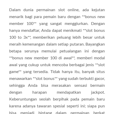
Dalam dunia permainan slot online, ada kejutan
menarik bagi para pemain baru dengan **bonus new
member 100** yang sangat menggiurkan. Dengan
hanya mendaftar, Anda dapat menikmati **slot bonus
100 to 3x**, memberikan peluang lebih besar untuk
meraih kemenangan dalam setiap putaran. Bayangkan
betapa serunya memulai petualangan ini dengan
**bonus new member 100 di awal**, memberi modal
awal yang cukup untuk mencoba berbagai jenis **slot
game** yang tersedia. Tidak hanya itu, banyak situs
menawarkan **slot bonus** yang sudah terbukti gacor,
sehingga Anda bisa merasakan sensasi bermain
dengan harapan mendapatkan jackpot.
Keberuntungan seolah berpihak pada pemain baru
karena adanya tawaran spesial seperti ini; siapa pun
bisa menjadi bintang dalam permainan berkat