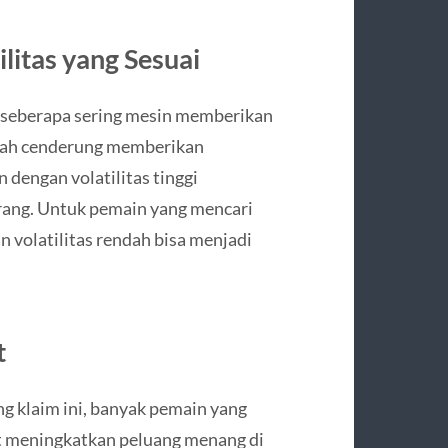
ilitas yang Sesuai
a seberapa sering mesin memberikan
ndah cenderung memberikan
 dengan volatilitas tinggi
rang. Untuk pemain yang mencari
 volatilitas rendah bisa menjadi
t
g klaim ini, banyak pemain yang
t meningkatkan peluang menang di