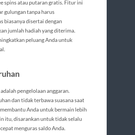
spins atau putaran gratis. Fitur ini
 gulungan tanpa harus
s biasanya disertai dengan
n jumlah hadiah yang diterima.
eningkatkan peluang Anda untuk
l.
aruhan
r adalah pengelolaan anggaran.
uhan dan tidak terbawa suasana saat
n membantu Anda untuk bermain lebih
n itu, disarankan untuk tidak selalu
a cepat menguras saldo Anda.