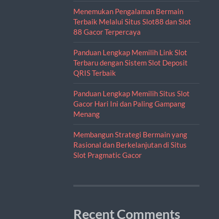
Menemukan Pengalaman Bermain
Terbaik Melalui Situs Slot88 dan Slot
88 Gacor Terpercaya
Panduan Lengkap Memilih Link Slot
Terbaru dengan Sistem Slot Deposit
QRIS Terbaik
Panduan Lengkap Memilih Situs Slot
Gacor Hari Ini dan Paling Gampang
Menang
Membangun Strategi Bermain yang
Rasional dan Berkelanjutan di Situs
Slot Pragmatic Gacor
Recent Comments