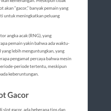
erikan kemenangan. Meskipun tidak
ot akan “gacor,” banyak pemain yang
kuti untuk meningkatkan peluang
tor angka acak (RNG), yang
rapa pemain yakin bahwa ada waktu-
l yang lebih menguntungkan, yang
eberapa pengamat percaya bahwa mesin
periode-periode tertentu, meskipun
g pada keberuntungan.
ot Gacor
 slot gacor, ada beberapa tips dan