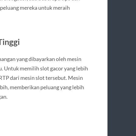
 peluang mereka untuk meraih
Tinggi
nangan yang dibayarkan oleh mesin
. Untuk memilih slot gacor yang lebih
P dari mesin slot tersebut. Mesin
lebih, memberikan peluang yang lebih
an.