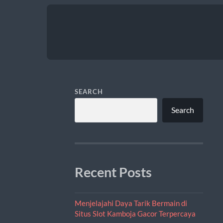
SEARCH
Search
Recent Posts
Menjelajahi Daya Tarik Bermain di
Situs Slot Kamboja Gacor Terpercaya