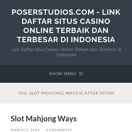
POSERSTUDIOS.COM - LINK
DAFTAR SITUS CASINO
ONLINE TERBAIK DAN
TERBESAR DI INDONESIA
Link Daftar Situs Casino Online Terbaik dan Terbesar di
Indonesia
SHOW MENU
TAG:
SLOT MAHJONG WAYS SCATTER HITAM
Slot Mahjong Ways
MARCH 3, 2026
/
0 COMMENTS