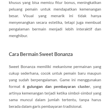
khusus yang bisa memicu fitur bonus, meningkatkan
peluang pemain untuk mendapatkan kemenangan
besar. Visual yang menarik ini tidak hanya
menyenangkan secara estetika, tetapi juga membuat
pengalaman bermain menjadi lebih interaktif dan
menghibur.
Cara Bermain Sweet Bonanza
Sweet Bonanza memiliki mekanisme permainan yang
cukup sederhana, cocok untuk pemain baru maupun
yang sudah berpengalaman. Game ini menggunakan
format
6 gulungan dan pembayaran cluster
, yang
artinya kemenangan terjadi ketika simbol-simbol yang
sama muncul dalam jumlah tertentu, tanpa harus
berada dalam garis pembayaran tradisional.