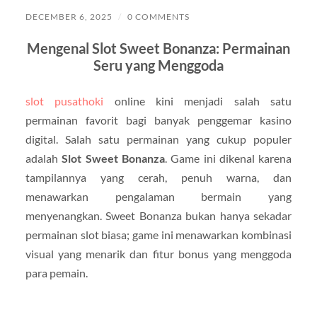
DECEMBER 6, 2025
/
0 COMMENTS
Mengenal Slot Sweet Bonanza: Permainan
Seru yang Menggoda
slot pusathoki
online kini menjadi salah satu
permainan favorit bagi banyak penggemar kasino
digital. Salah satu permainan yang cukup populer
adalah
Slot Sweet Bonanza
. Game ini dikenal karena
tampilannya yang cerah, penuh warna, dan
menawarkan pengalaman bermain yang
menyenangkan. Sweet Bonanza bukan hanya sekadar
permainan slot biasa; game ini menawarkan kombinasi
visual yang menarik dan fitur bonus yang menggoda
para pemain.