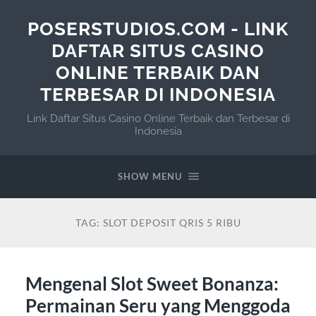
POSERSTUDIOS.COM - LINK
DAFTAR SITUS CASINO
ONLINE TERBAIK DAN
TERBESAR DI INDONESIA
Link Daftar Situs Casino Online Terbaik dan Terbesar di
Indonesia
SHOW MENU
TAG:
SLOT DEPOSIT QRIS 5 RIBU
Mengenal Slot Sweet Bonanza:
Permainan Seru yang Menggoda