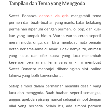
Tampilan dan Tema yang Menggoda
Sweet Bonanza
deposit via qris
mengambil tema
permen dan buah-buahan yang manis. Latar belakang
permainan dipenuhi dengan permen, lolipop, dan kue-
kue yang tampak hidup. Warna-warna cerah seperti
merah muda, ungu, dan biru membuat mata pemain
betah berlama-lama di layar. Tidak hanya itu, animasi
yang halus dan efek suara yang lucu menambah
keseruan permainan. Tema yang unik ini membuat
Sweet Bonanza menonjol dibandingkan slot online
lainnya yang lebih konvensional.
Setiap simbol dalam permainan memiliki desain yang
lucu dan menggoda. Buah-buahan seperti semangka,
anggur, apel, dan pisang muncul sebagai simbol dengan
nilai yang berbeda. Selain itu, ada simbol permen