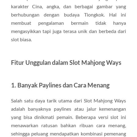
karakter Cina, angka, dan berbagai gambar yang
berhubungan dengan budaya Tiongkok. Hal ini
membuat pengalaman bermain tidak hanya
mengasyikkan tapi juga terasa unik dan berbeda dari
slot biasa.
Fitur Unggulan dalam Slot Mahjong Ways
1. Banyak Paylines dan Cara Menang
Salah satu daya tarik utama dari Slot Mahjong Ways
adalah banyaknya paylines atau jalur kemenangan
yang bisa dinikmati pemain. Beberapa versi slot ini
menawarkan ratusan bahkan ribuan cara menang,
sehingga peluang mendapatkan kombinasi pemenang