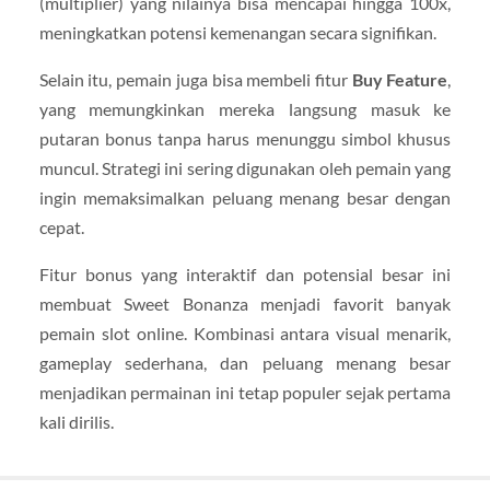
(multiplier) yang nilainya bisa mencapai hingga 100x,
meningkatkan potensi kemenangan secara signifikan.
Selain itu, pemain juga bisa membeli fitur
Buy Feature
,
yang memungkinkan mereka langsung masuk ke
putaran bonus tanpa harus menunggu simbol khusus
muncul. Strategi ini sering digunakan oleh pemain yang
ingin memaksimalkan peluang menang besar dengan
cepat.
Fitur bonus yang interaktif dan potensial besar ini
membuat Sweet Bonanza menjadi favorit banyak
pemain slot online. Kombinasi antara visual menarik,
gameplay sederhana, dan peluang menang besar
menjadikan permainan ini tetap populer sejak pertama
kali dirilis.