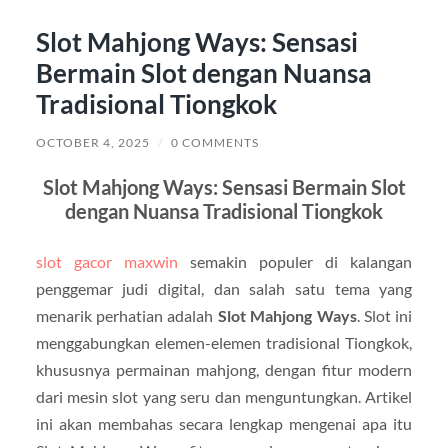
Slot Mahjong Ways: Sensasi
Bermain Slot dengan Nuansa
Tradisional Tiongkok
OCTOBER 4, 2025
/
0 COMMENTS
Slot Mahjong Ways: Sensasi Bermain Slot
dengan Nuansa Tradisional Tiongkok
slot gacor maxwin
semakin populer di kalangan
penggemar judi digital, dan salah satu tema yang
menarik perhatian adalah
Slot Mahjong Ways
. Slot ini
menggabungkan elemen-elemen tradisional Tiongkok,
khususnya permainan mahjong, dengan fitur modern
dari mesin slot yang seru dan menguntungkan. Artikel
ini akan membahas secara lengkap mengenai apa itu