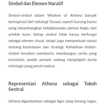
Simbol dan Elemen Naratif
Simbol-simbol dalam Wisdom of Athena banyak
terinspirasi dari mitologi Yunani, seperti burung hantu
yang melambangkan kebijaksanaan, perisai Aegis, dan
artefak kuno. Setiap simbol tidak hanya berfungsi
sebagai elemen visual, tetapi juga memperkuat narasi
tentang kecerdasan dan strategi. Kehadiran simbol-
simbol tersebut membantu membangun cerita yang
konsisten, seolah pemain sedang menjelajahi dunia
mitologis yang penuh makna.
Representasi Athena sebagai Tokoh
Sentral
Athena digambarkan sebagai figur yang tenang, tegas,