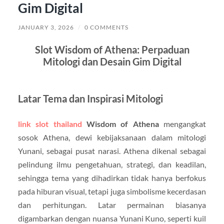
Gim Digital
JANUARY 3, 2026
/
0 COMMENTS
Slot Wisdom of Athena: Perpaduan
Mitologi dan Desain Gim Digital
Latar Tema dan Inspirasi Mitologi
link slot thailand
Wisdom of Athena
mengangkat
sosok Athena, dewi kebijaksanaan dalam mitologi
Yunani, sebagai pusat narasi. Athena dikenal sebagai
pelindung ilmu pengetahuan, strategi, dan keadilan,
sehingga tema yang dihadirkan tidak hanya berfokus
pada hiburan visual, tetapi juga simbolisme kecerdasan
dan perhitungan. Latar permainan biasanya
digambarkan dengan nuansa Yunani Kuno, seperti kuil