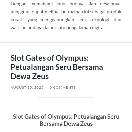
Dengan memahami latar budaya dan desainnya,
pengguna dapat melihat permainan ini sebagai produk
kreatif yang menggabungkan seni, teknologi, dan
warisan budaya dalam satu pengalaman digital.
Slot Gates of Olympus:
Petualangan Seru Bersama
Dewa Zeus
AUGUST 15, 2025
/
0 COMMENTS
Slot Gates of Olympus: Petualangan Seru
Bersama Dewa Zeus