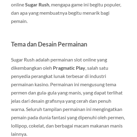
online
Sugar Rush
, mengapa game ini begitu populer,
dan apa yang membuatnya begitu menarik bagi
pemain.
Tema dan Desain Permainan
Sugar Rush adalah permainan slot online yang
dikembangkan oleh
Pragmatic Play
, salah satu
penyedia perangkat lunak terbesar di industri
permainan kasino. Permainan ini mengusung tema
permen dan gula-gula yang manis, yang dapat terlihat
jelas dari desain grafisnya yang cerah dan penuh
warna. Seluruh tampilan permainan ini mengingatkan
pemain pada dunia fantasi yang dipenuhi oleh permen,
lollipop, cokelat, dan berbagai macam makanan manis
lainnya.