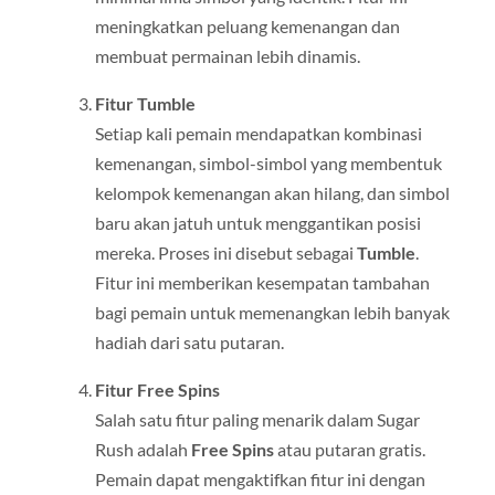
meningkatkan peluang kemenangan dan
membuat permainan lebih dinamis.
Fitur Tumble
Setiap kali pemain mendapatkan kombinasi
kemenangan, simbol-simbol yang membentuk
kelompok kemenangan akan hilang, dan simbol
baru akan jatuh untuk menggantikan posisi
mereka. Proses ini disebut sebagai
Tumble
.
Fitur ini memberikan kesempatan tambahan
bagi pemain untuk memenangkan lebih banyak
hadiah dari satu putaran.
Fitur Free Spins
Salah satu fitur paling menarik dalam Sugar
Rush adalah
Free Spins
atau putaran gratis.
Pemain dapat mengaktifkan fitur ini dengan