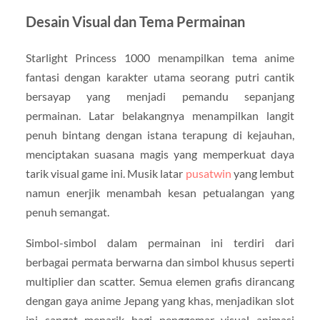
Desain Visual dan Tema Permainan
Starlight Princess 1000 menampilkan tema anime
fantasi dengan karakter utama seorang putri cantik
bersayap yang menjadi pemandu sepanjang
permainan. Latar belakangnya menampilkan langit
penuh bintang dengan istana terapung di kejauhan,
menciptakan suasana magis yang memperkuat daya
tarik visual game ini. Musik latar
pusatwin
yang lembut
namun enerjik menambah kesan petualangan yang
penuh semangat.
Simbol-simbol dalam permainan ini terdiri dari
berbagai permata berwarna dan simbol khusus seperti
multiplier dan scatter. Semua elemen grafis dirancang
dengan gaya anime Jepang yang khas, menjadikan slot
ini sangat menarik bagi penggemar visual animasi