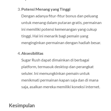
Potensi Menang yang Tinggi
Dengan adanya fitur-fitur bonus dan peluang
untuk menang dalam putaran gratis, permainan
ini memiliki potensi kemenangan yang cukup
tinggi. Hal ini menarik bagi pemain yang
menginginkan permainan dengan hadiah besar.
Aksesibilitas
Sugar Rush dapat dimainkan di berbagai
platform, termasuk desktop dan perangkat
seluler. Ini memungkinkan pemain untuk
menikmati permainan kapan saja dan di mana
saja, asalkan mereka memiliki koneksi internet.
Kesimpulan