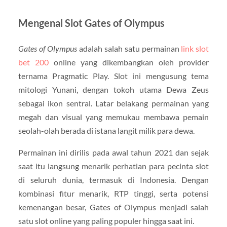
Mengenal Slot Gates of Olympus
Gates of Olympus
adalah salah satu permainan
link slot
bet 200
online yang dikembangkan oleh provider
ternama Pragmatic Play. Slot ini mengusung tema
mitologi Yunani, dengan tokoh utama Dewa Zeus
sebagai ikon sentral. Latar belakang permainan yang
megah dan visual yang memukau membawa pemain
seolah-olah berada di istana langit milik para dewa.
Permainan ini dirilis pada awal tahun 2021 dan sejak
saat itu langsung menarik perhatian para pecinta slot
di seluruh dunia, termasuk di Indonesia. Dengan
kombinasi fitur menarik, RTP tinggi, serta potensi
kemenangan besar, Gates of Olympus menjadi salah
satu slot online yang paling populer hingga saat ini.