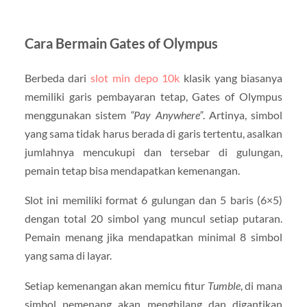
Cara Bermain Gates of Olympus
Berbeda dari
slot min depo 10k
klasik yang biasanya
memiliki garis pembayaran tetap, Gates of Olympus
menggunakan sistem
“Pay Anywhere”
. Artinya, simbol
yang sama tidak harus berada di garis tertentu, asalkan
jumlahnya mencukupi dan tersebar di gulungan,
pemain tetap bisa mendapatkan kemenangan.
Slot ini memiliki format 6 gulungan dan 5 baris (6×5)
dengan total 20 simbol yang muncul setiap putaran.
Pemain menang jika mendapatkan minimal 8 simbol
yang sama di layar.
Setiap kemenangan akan memicu fitur
Tumble
, di mana
simbol pemenang akan menghilang dan digantikan