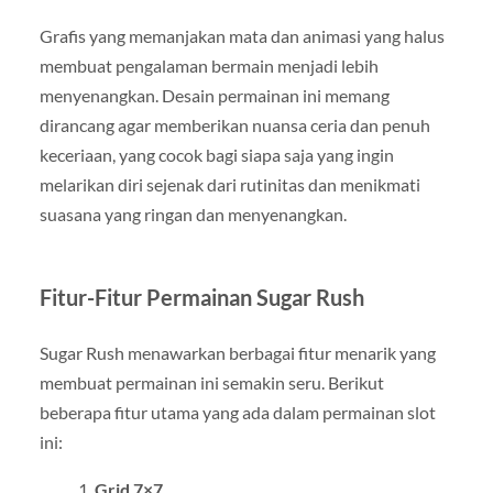
Grafis yang memanjakan mata dan animasi yang halus
membuat pengalaman bermain menjadi lebih
menyenangkan. Desain permainan ini memang
dirancang agar memberikan nuansa ceria dan penuh
keceriaan, yang cocok bagi siapa saja yang ingin
melarikan diri sejenak dari rutinitas dan menikmati
suasana yang ringan dan menyenangkan.
Fitur-Fitur Permainan Sugar Rush
Sugar Rush menawarkan berbagai fitur menarik yang
membuat permainan ini semakin seru. Berikut
beberapa fitur utama yang ada dalam permainan slot
ini:
Grid 7×7