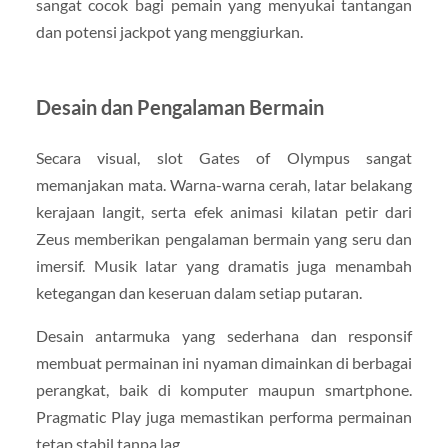
sangat cocok bagi pemain yang menyukai tantangan
dan potensi jackpot yang menggiurkan.
Desain dan Pengalaman Bermain
Secara visual, slot Gates of Olympus sangat
memanjakan mata. Warna-warna cerah, latar belakang
kerajaan langit, serta efek animasi kilatan petir dari
Zeus memberikan pengalaman bermain yang seru dan
imersif. Musik latar yang dramatis juga menambah
ketegangan dan keseruan dalam setiap putaran.
Desain antarmuka yang sederhana dan responsif
membuat permainan ini nyaman dimainkan di berbagai
perangkat, baik di komputer maupun smartphone.
Pragmatic Play juga memastikan performa permainan
tetap stabil tanpa lag.