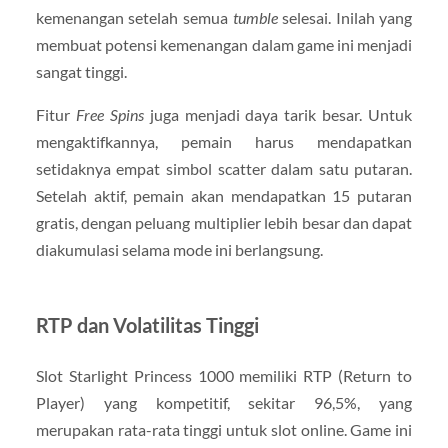
kemenangan setelah semua
tumble
selesai. Inilah yang
membuat potensi kemenangan dalam game ini menjadi
sangat tinggi.
Fitur
Free Spins
juga menjadi daya tarik besar. Untuk
mengaktifkannya, pemain harus mendapatkan
setidaknya empat simbol scatter dalam satu putaran.
Setelah aktif, pemain akan mendapatkan 15 putaran
gratis, dengan peluang multiplier lebih besar dan dapat
diakumulasi selama mode ini berlangsung.
RTP dan Volatilitas Tinggi
Slot Starlight Princess 1000 memiliki RTP (Return to
Player) yang kompetitif, sekitar 96,5%, yang
merupakan rata-rata tinggi untuk slot online. Game ini