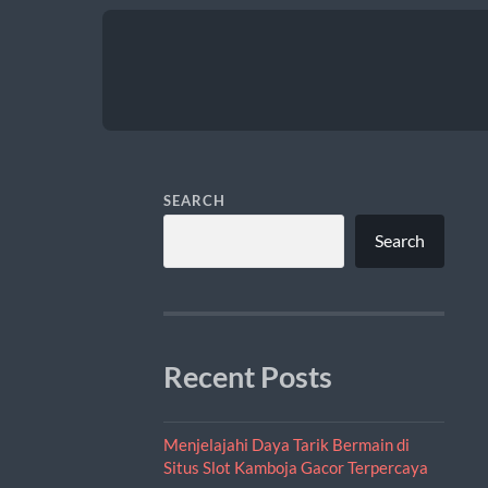
SEARCH
Search
Recent Posts
Menjelajahi Daya Tarik Bermain di
Situs Slot Kamboja Gacor Terpercaya