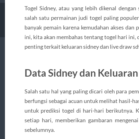
Togel Sidney, atau yang lebih dikenal dengan
salah satu permainan judi togel paling popule
banyak pemain karena kemudahan akses dan pe
ini, kita akan membahas tentang togel hari ini, 
penting terkait keluaran sidney dan live draw sd
Data Sidney dan Keluaran
Salah satu hal yang paling dicari oleh para pem
berfungsi sebagai acuan untuk melihat hasil-h
untuk prediksi togel di hari-hari berikutnya
setiap hari, memberikan gambaran mengenai
sebelumnya.