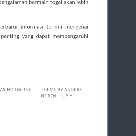
 pengalaman bermain togel akan lebih
rbarui informasi terkini mengenai
ta penting yang dapat mempengaruhi
CASINO ONLINE
THEME BY
ANDERS
NORÉN
—
UP ↑