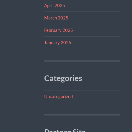
April 2025
March 2025
February 2025
January 2025
Categories
Uncategorized
Partner Site