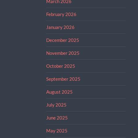
March 2026
February 2026
January 2026
December 2025
November 2025
October 2025
September 2025
August 2025
July 2025
June 2025
May 2025